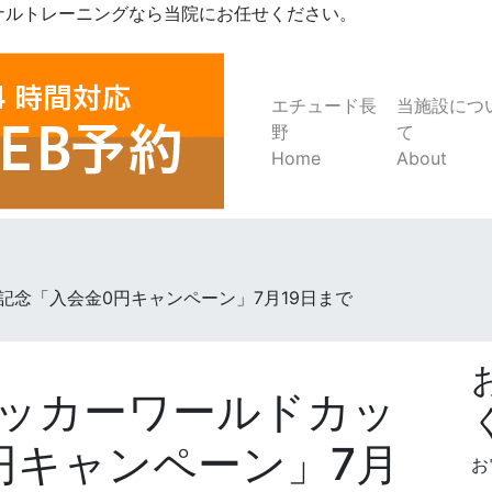
ナルトレーニングなら当院にお任せください。
エチュード長
当施設につ
野
て
Home
About
念「入会金0円キャンペーン」7月19日まで
ッカーワールドカッ
円キャンペーン」7月
お