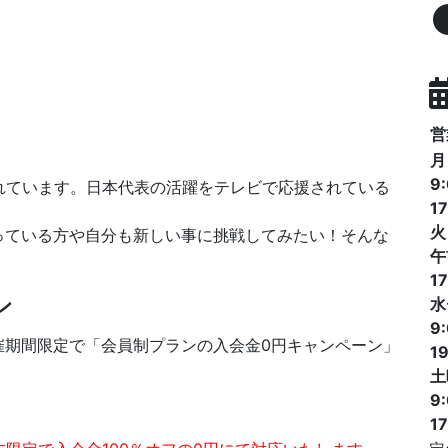
営
月
9
れています。日本代表の活躍をテレビで応援されている
17
火
っている方や自分も新しい事に挑戦してみたい！そんな
午
17
ン
水
9
催期間限定で「会員制プランの入会金0円キャンペーン」
19
土
9
1