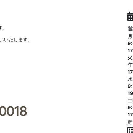
す。
営
月
願いいたします。
9
17
火
午
17
水
9
19
土
9
1
定