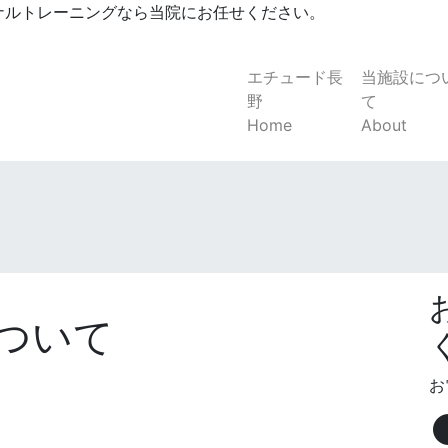
ナルトレーニングなら当院にお任せください。
エチュード長
当施設につ
野
て
Home
About
ついて
。
お