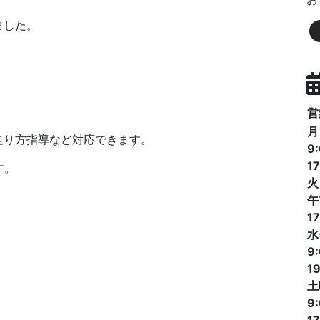
ました。
営
月
走り方指導など対応できます。
9
17
す。
火
午
17
水
9
19
土
9